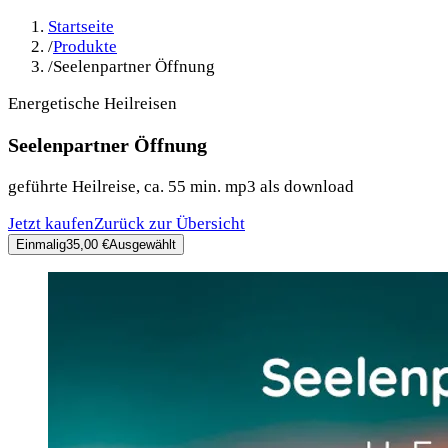
Startseite
/
Produkte
/
Seelenpartner Öffnung
Energetische Heilreisen
Seelenpartner Öffnung
geführte Heilreise, ca. 55 min. mp3 als download
Jetzt kaufen
Zurück zur Übersicht
Einmalig
35,00 €
Ausgewählt